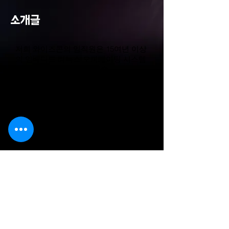
소개글
저희 와이즈콘의 임직원은 15여년 이상
의 임베디드 리눅스 오퍼레이팅 시스템
(Embedded Linux O/S)기술,
네트워크 기술, 전기전자에 있어 HW 분
야의 경력을 바탕으로 임베디드 리눅스
운영체제의 IP 카메라 및 시스템,
모바일영상 서비스 등의 상품을 개발 및
생산하고 있으며, 2001년말 심혈을 기
울여 개발과 상품화에 성공한
네트워크 카메라 및 비디오서버(브랜드
명:WISE CAM & SERVER)는 국내외 보
안분야를 비롯하여
일반 고객에게 다가갈 수 있도록 제품군
을 다양화 하였습니다.
최고의 기술과 최고의 서비스로 최고의
제품을 생산하고자 "World Leader of
Internet Terminal"를 비전으로