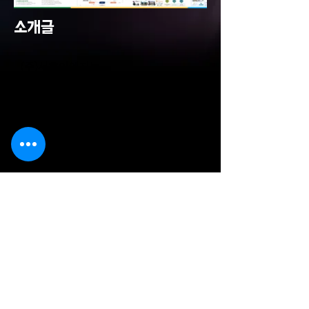
소개글
(주)서호이엔지는
한결같은 마음과 신뢰를 기본으로 임하
겠습니다.
당사는 국토개발 전반에 전문적인 기술
력을 보유한 업체로서
성실과 신의를 경영 이념으로 연구개발
과 끊임없는 투자를 통해 고객 감동과
가치 창조를 실현해 왔습니다.
도시개발기획 등 국토개발 전반에서 쌓
아온 지식과 노하우를 바탕으로 귀하의
경제적인 성공을 이루기 위해
끊임없는 개발과 혁신을 통해 책임감 있
는 최고의 파트너가 될 것을 약속드립니
다.
항상 성실과 신의로 실력을 인정받을 수
있는 기업이 되도록 노력하겠습니다.